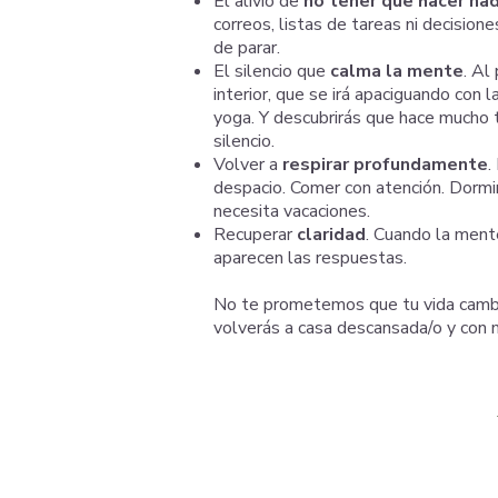
El alivio de
no tener que hacer na
correos, listas de tareas ni decision
de parar.
El silencio que
calma la mente
. Al
interior, que se irá apaciguando con 
yoga. Y descubrirás que hace mucho
silencio.
Volver a
respirar profundamente
.
despacio. Comer con atención. Dormi
necesita vacaciones.
Recuperar
claridad
. Cuando la ment
aparecen las respuestas.
No te prometemos que tu vida cambia
volverás a casa descansada/o y con 