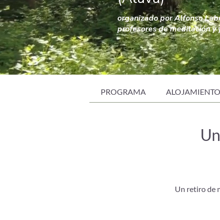
organizado por Alfonso Lab
profesores de meditación y
PROGRAMA
ALOJAMIENT
Un
Un retiro de 