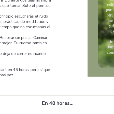
da
. Durante dos días no habrá
es que tomar. Solo el permiso
 principio escucharás el ruido
las prácticas de meditación y
 tiempo que no escuchabas el
 Respirar sin prisas. Caminar
r mejor. Tu cuerpo también
e deja de correr es cuando
rá en 48 horas, pero sí que
más paz.
En 48 horas…